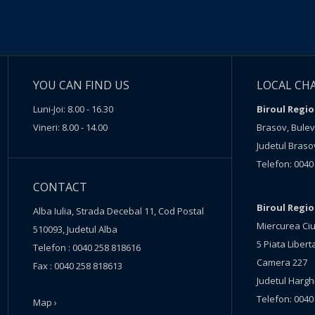
YOU CAN FIND US
LOCAL CH
Luni-Joi: 8.00 - 16.30
Biroul Regio
Vineri: 8.00 - 14.00
Brasov, Buleva
Judetul Braso
Telefon: 0040
CONTACT
Biroul Regi
Alba Iulia, Strada Decebal 11, Cod Postal
Miercurea Ciu
510093, Judetul Alba
5 Piata Liberta
Telefon : 0040 258 818616
Camera 227
Fax : 0040 258 818613
Judetul Hargh
Telefon: 0040
Map ›