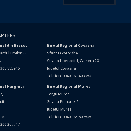
APTERS
nal din Brasov
Biroul Regional Covasna
rdul Eroilor 33.
Sfantu Gheorghe
v
Strada Libertatii 4, Camera 201
 368 885946
Judetul Covasna
Telefon: 0040 367 403980
onal Harghita
Biroul Regional Mures
c,
Targu Mures,
tii
Strada Primariei 2
Judetul Mures
ita
Telefon: 0040 365 807808
 266 207747