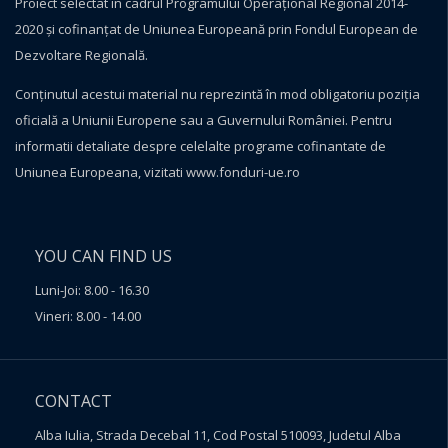
Proiect selectat în cadrul Programului Operațional Regional 2014-
2020 și cofinanțat de Uniunea Europeană prin Fondul European de
Dezvoltare Regională.
Conţinutul acestui material nu reprezintă în mod obligatoriu poziţia
oficială a Uniunii Europene sau a Guvernului României. Pentru
informatii detaliate despre celelalte programe cofinantate de
Uniunea Europeana, vizitati
www.fonduri-ue.ro
YOU CAN FIND US
Luni-Joi: 8.00 - 16.30
Vineri: 8.00 - 14.00
CONTACT
Alba Iulia, Strada Decebal 11, Cod Postal 510093, Judetul Alba