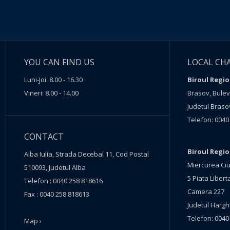
YOU CAN FIND US
LOCAL CH
Luni-Joi: 8.00 - 16.30
Biroul Regio
Vineri: 8.00 - 14.00
Brasov, Buleva
Judetul Braso
Telefon: 0040
CONTACT
Biroul Regi
Alba Iulia, Strada Decebal 11, Cod Postal
Miercurea Ciu
510093, Judetul Alba
5 Piata Liberta
Telefon : 0040 258 818616
Camera 227
Fax : 0040 258 818613
Judetul Hargh
Telefon: 0040
Map ›