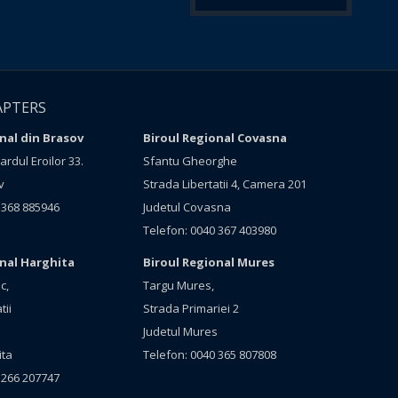
APTERS
nal din Brasov
Biroul Regional Covasna
rdul Eroilor 33.
Sfantu Gheorghe
v
Strada Libertatii 4, Camera 201
 368 885946
Judetul Covasna
Telefon: 0040 367 403980
onal Harghita
Biroul Regional Mures
c,
Targu Mures,
tii
Strada Primariei 2
Judetul Mures
ita
Telefon: 0040 365 807808
 266 207747