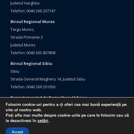
Judetul Harghita
Telefon: 0040 266 207747
Biroul Regional Mures
Targu Mures,
Strada Primariei 2
Judetul Mures
Telefon: 0040 365 807808
Biroul Regional Sibiu
Sibiu
Strada General Magheru 14, Judetul Sibiu
Telefon: 0040 269 201056
Departamentul de Dezvoltare Urbana
Folosim cookie-uri pentru a-ți oferi cea mai bună experiență pe
Brasov, Bulevardul Eroilor 33
site-ul nostru web.
Judetul Brasov
Poți afla mai multe despre cookie-urile pe care le folosim sau să
le dezactivezi în
setări
.
Telefon: 0040 368 415760
Accept