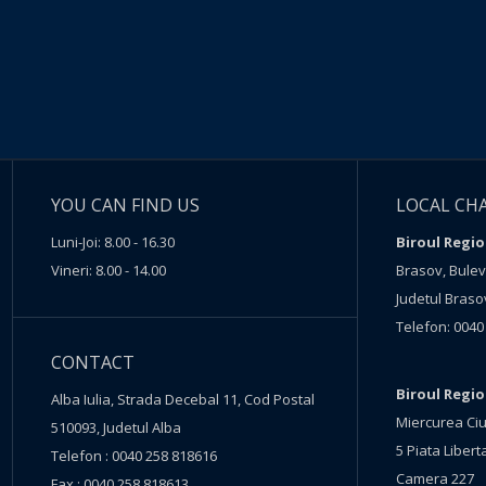
YOU CAN FIND US
LOCAL CH
Luni-Joi: 8.00 - 16.30
Biroul Regio
Vineri: 8.00 - 14.00
Brasov, Buleva
Judetul Braso
Telefon: 0040
CONTACT
Biroul Regi
Alba Iulia, Strada Decebal 11, Cod Postal
Miercurea Ciu
510093, Judetul Alba
5 Piata Liberta
Telefon : 0040 258 818616
Camera 227
Fax : 0040 258 818613