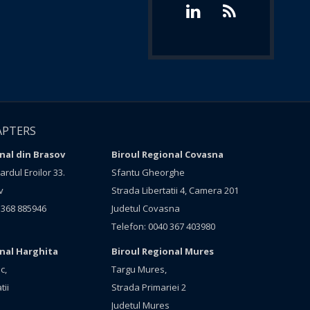
APTERS
nal din Brasov
Biroul Regional Covasna
rdul Eroilor 33.
Sfantu Gheorghe
v
Strada Libertatii 4, Camera 201
 368 885946
Judetul Covasna
Telefon: 0040 367 403980
onal Harghita
Biroul Regional Mures
c,
Targu Mures,
tii
Strada Primariei 2
Judetul Mures