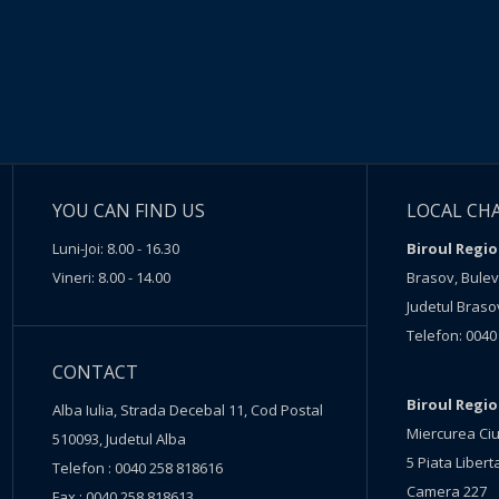
YOU CAN FIND US
LOCAL CH
Luni-Joi: 8.00 - 16.30
Biroul Regio
Vineri: 8.00 - 14.00
Brasov, Buleva
Judetul Braso
Telefon: 0040
CONTACT
Biroul Regi
Alba Iulia, Strada Decebal 11, Cod Postal
Miercurea Ciu
510093, Judetul Alba
5 Piata Liberta
Telefon : 0040 258 818616
Camera 227
Fax : 0040 258 818613