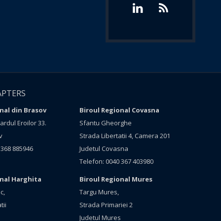
APTERS
nal din Brasov
Biroul Regional Covasna
rdul Eroilor 33.
Sfantu Gheorghe
v
Strada Libertatii 4, Camera 201
 368 885946
Judetul Covasna
Telefon: 0040 367 403980
onal Harghita
Biroul Regional Mures
c,
Targu Mures,
tii
Strada Primariei 2
Judetul Mures