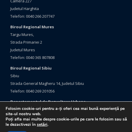
Camera 227
Judetul Harghita
Telefon: 0040 266 207747
Biroul Regional Mures
Targu Mures,
Strada Primariei 2
Judetul Mures
Telefon: 0040 365 807808
Biroul Regional Sibiu
Sibiu
Strada General Magheru 14, Judetul Sibiu
Telefon: 0040 269 201056
Departamentul de Dezvoltare Urbana
Folosim cookie-uri pentru a-ți oferi cea mai bună experiență pe
Brasov, Bulevardul Eroilor 33
site-ul nostru web.
Judetul Brasov
Poți afla mai multe despre cookie-urile pe care le folosim sau să
le dezactivezi în
setări
.
Telefon: 0040 368 415760