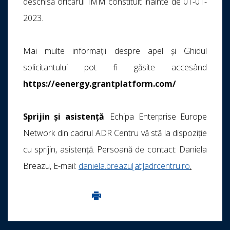
deschisă oricărui IMM constituit înainte de 01-01-
2023.
Mai multe informații despre apel și Ghidul
solicitantului pot fi găsite accesând
https://eenergy.grantplatform.com/
Sprijin și asistență
: Echipa Enterprise Europe
Network din cadrul ADR Centru vă stă la dispoziție
cu sprijin, asistență. Persoană de contact: Daniela
Breazu, E-mail:
daniela.breazu[at]adrcentru.ro
.
Imprima aceasta pagina