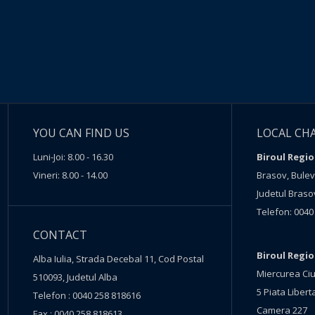
YOU CAN FIND US
LOCAL CH
Luni-Joi: 8.00 - 16.30
Biroul Regio
Vineri: 8.00 - 14.00
Brasov, Buleva
Judetul Braso
Telefon: 0040
CONTACT
Biroul Regi
Alba Iulia, Strada Decebal 11, Cod Postal
Miercurea Ciu
510093, Judetul Alba
5 Piata Liberta
Telefon : 0040 258 818616
Camera 227
Fax : 0040 258 818613