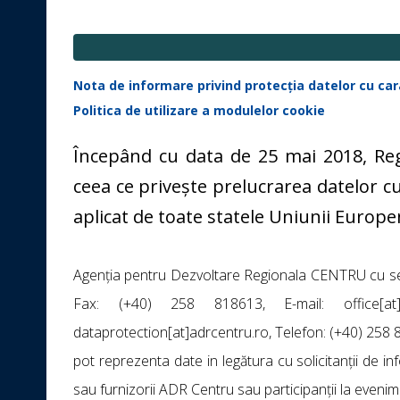
Nota de informare privind protecția datelor cu ca
Politica de utilizare a modulelor cookie
Începând cu data de 25 mai 2018, Reg
ceea ce privește prelucrarea datelor cu 
aplicat de toate statele Uniunii Europe
Agenția pentru Dezvoltare Regionala CENTRU cu sediu
Fax: (+40) 258 818613, E-mail: office[at]
dataprotection[at]adrcentru.ro, Telefon: (+40) 258 
pot reprezenta date in legătura cu solicitanții de infor
sau furnizorii ADR Centru sau participanții la eveni