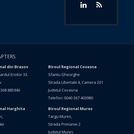
APTERS
nal din Brasov
Biroul Regional Covasna
rdul Eroilor 33.
Sfantu Gheorghe
v
Strada Libertatii 4, Camera 201
 368 885946
Judetul Covasna
Telefon: 0040 367 403980
onal Harghita
Biroul Regional Mures
c,
Targu Mures,
tii
Strada Primariei 2
Judetul Mures