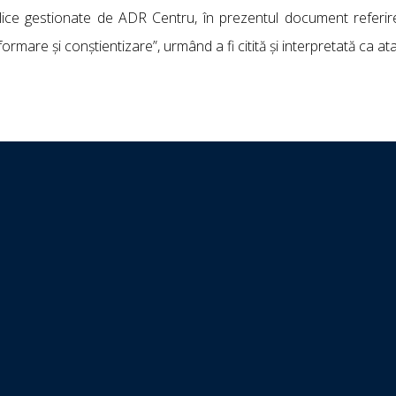
ublice gestionate de ADR Centru, în prezentul document referir
formare și conștientizare”, urmând a fi citită și interpretată ca at