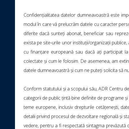
Confidențialitatea datelor dumneavoastră este impo
modul în care vă prelucrăm datele cu caracter person
diferite dacă sunteți abonat, beneficiar sau reprez
exista pe site-urile unor instituții/organizații publice,
cu finanțare europeană sau dacă ați participat la
colectate și cum le folosim. De asemenea, am extin
datele dumneavoastră și cum ne puteți solicita să n
Conform statutului și a scopului său, ADR Centru des
categorii de public țintă bine definite de programe și
teme europene, inclusiv drepturile cetățenești, dat
detalii privind procesul de dezvoltare regională și st
vedere, pentru a fi respectată sintagma prevăzută de