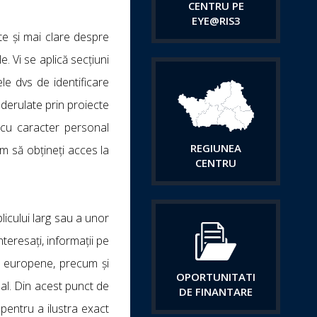
CENTRU PE
EYE@RIS3
te și mai clare despre
 Vi se aplică secțiuni
le dvs de identificare
re derulate prin proiecte
 cu caracter personal
REGIUNEA
m să obțineți acces la
CENTRU
icului larg sau a unor
teresați, informații pe
ce europene, precum și
OPORTUNITATI
nal. Din acest punct de
DE FINANTARE
 pentru a ilustra exact