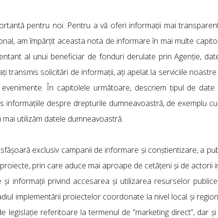
rtantă pentru noi. Pentru a vă oferi informații mai transparen
al, am împărțit aceasta nota de informare în mai multe capitole.
entant al unui beneficiar de fonduri derulate prin Agenție, date
 ați transmis solicitări de informații, ați apelat la serviciile noast
 evenimente. În capitolele următoare, descriem tipul de date
s informațiile despre drepturile dumneavoastră, de exemplu cu
u mai utilizăm datele dumneavoastră.
fășoară exclusiv campanii de informare și conștientizare, a publ
 proiecte, prin care aduce mai aproape de cetățeni și de actorii in
e și informații privind accesarea și utilizarea resurselor publi
adiul implementării proiectelor coordonate la nivel local și regio
 legislație referitoare la termenul de ”marketing direct”, dar și