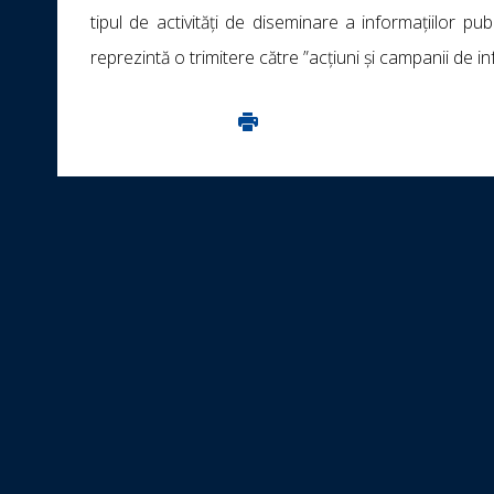
tipul de activități de diseminare a informațiilor p
reprezintă o trimitere către ”acțiuni și campanii de in
Imprima aceasta pagina