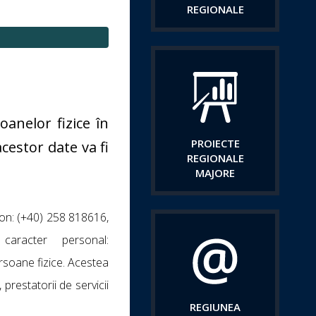
REGIONALE
anelor fizice în
PROIECTE
acestor date va fi
REGIONALE
MAJORE
fon: (+40) 258 818616,
caracter personal:
rsoane fizice. Acestea
 prestatorii de servicii
REGIUNEA