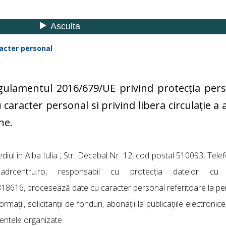
racter personal
ulamentul 2016/679/UE privind protecția perso
caracter personal si privind libera circulație a 
ne.
l in Alba Iulia , Str. Decebal Nr. 12, cod postal 510093, Tele
adrcentru.ro, responsabil cu protecția datelor cu 
818616, procesează date cu caracter personal referitoare la pe
mații, solicitanții de fonduri, abonații la publicațiile electronice,
mentele organizate.