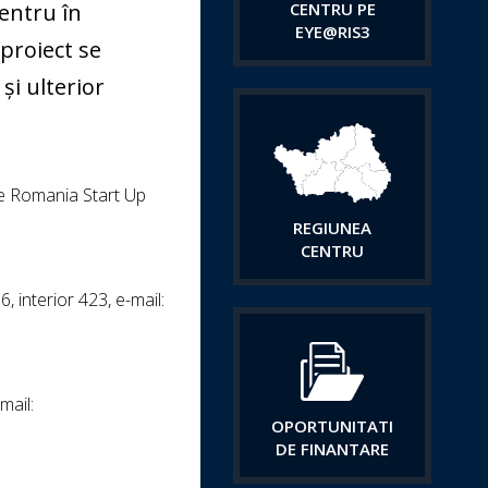
entru în
CENTRU PE
EYE@RIS3
proiect se
i ulterior
are Romania Start Up
REGIUNEA
CENTRU
 interior 423, e-mail:
mail:
OPORTUNITATI
DE FINANTARE