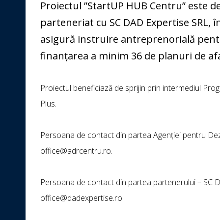
Proiectul ”StartUP HUB Centru” este d
parteneriat cu SC DAD Expertise SRL, î
asigură instruire antreprenorială pen
finanțarea a minim 36 de planuri de afa
Proiectul beneficiază de sprijin prin intermediul Pr
Plus.
Persoana de contact din partea Agenției pentru Dezv
office@adrcentru.ro.
Persoana de contact din partea partenerului – SC D
office@dadexpertise.ro