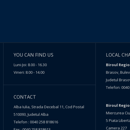
YOU CAN FIND US
LOCAL CH
Luni-Joi: 8.00 - 16.30
Biroul Regio
Vineri: 8.00 - 14.00
Brasov, Buleva
Judetul Braso
Telefon: 0040
CONTACT
Biroul Regi
Alba Iulia, Strada Decebal 11, Cod Postal
Miercurea Ciu
510093, Judetul Alba
5 Piata Liberta
Telefon : 0040 258 818616
Camera 227
Fax : 0040 258 818613