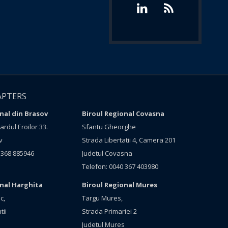
APTERS
nal din Brasov
Biroul Regional Covasna
rdul Eroilor 33.
Sfantu Gheorghe
v
Strada Libertatii 4, Camera 201
 368 885946
Judetul Covasna
Telefon: 0040 367 403980
onal Harghita
Biroul Regional Mures
c,
Targu Mures,
tii
Strada Primariei 2
Judetul Mures