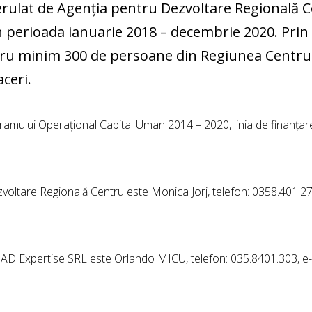
erulat de Agenția pentru Dezvoltare Regională C
n perioada ianuarie 2018 – decembrie 2020. Prin 
tru minim 300 de persoane din Regiunea Centru ș
ceri.
ogramului Operațional Capital Uman 2014 – 2020, linia de finanț
oltare Regională Centru este Monica Jorj, telefon: 0358.401.276,
AD Expertise SRL este Orlando MICU, telefon: 035.8401.303, e-