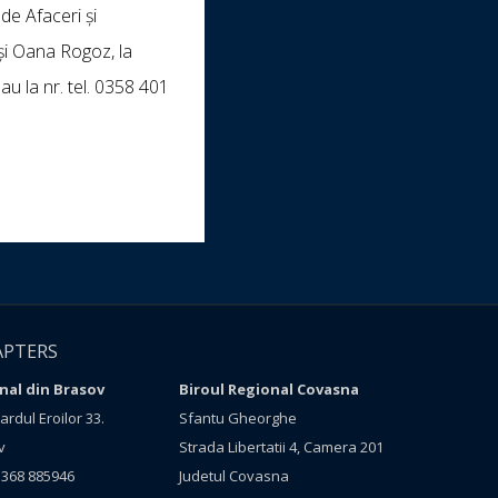
de Afaceri și
și Oana Rogoz, la
au la nr. tel. 0358 401
APTERS
nal din Brasov
Biroul Regional Covasna
rdul Eroilor 33.
Sfantu Gheorghe
v
Strada Libertatii 4, Camera 201
 368 885946
Judetul Covasna