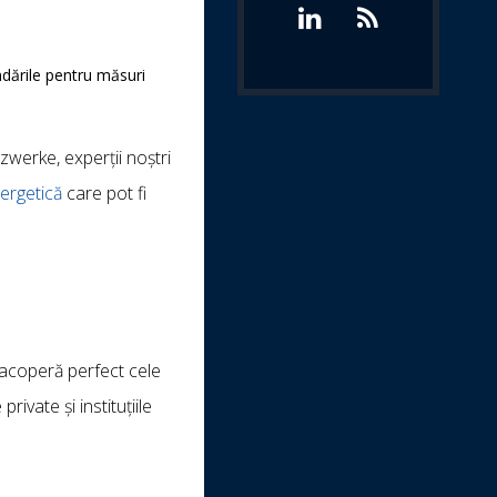
ndările pentru măsuri
zwerke, experții noștri
ergetică
care pot fi
 acoperă perfect cele
rivate și instituțiile