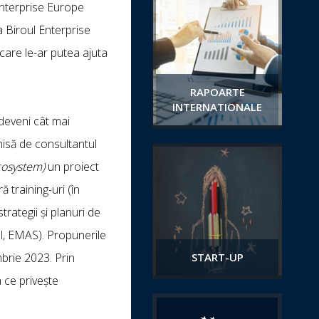
Enterprise Europe
a Biroul Enterprise
care le-ar putea ajuta
RAPOARTE
INTERNATIONALE
 deveni cât mai
misă de consultantul
cosystem)
un proiect
ă training-uri (în
rategii și planuri de
el, EMAS). Propunerile
mbrie 2023. Prin
START-UP
a ce privește