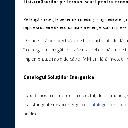
Lista măsurilor pe termen scurt pentru econom
Pe lângă strategiile pe termen mediu și lung dedicate gh
rapide și ușoare de economisire a energiei sunt în prez
Din această perspectivă și pe baza activității desfă
în energie au pregătit o listă cu astfel de măsuri pe
implementate rapid de către IMM-uri, fără investiții m
Catalogul Soluțiilor Energetice
Experții noștri în energie au colectat, de asemenea,
mai stringente nevoi energetice.
Catalogul
conține pes
publice.