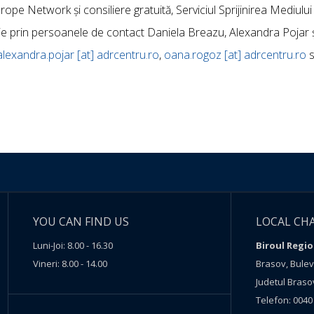
pe Network și consiliere gratuită, Serviciul Sprijinirea Mediului 
iție prin persoanele de contact Daniela Breazu, Alexandra Pojar 
alexandra.pojar [at] adrcentru.ro
,
oana.rogoz [at] adrcentru.ro
s
YOU CAN FIND US
LOCAL CH
Luni-Joi: 8.00 - 16.30
Biroul Regio
Vineri: 8.00 - 14.00
Brasov, Buleva
Judetul Braso
Telefon: 0040