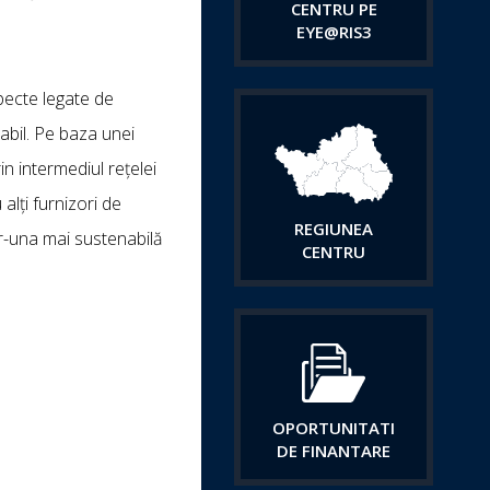
CENTRU PE
EYE@RIS3
specte legate de
rabil. Pe baza unei
in intermediul rețelei
alți furnizori de
REGIUNEA
tr-una mai sustenabilă
CENTRU
OPORTUNITATI
DE FINANTARE