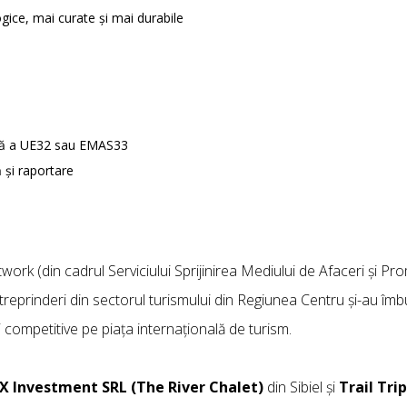
gice, mai curate și mai durabile
gică a UE32 sau EMAS33
ă și raportare
work (din cadrul Serviciului Sprijinirea Mediului de Afaceri și Pro
ntreprinderi din sectorul turismului din Regiunea Centru și-au îm
i competitive pe piața internațională de turism.
X Investment SRL (The River Chalet)
din Sibiel și
Trail Tri