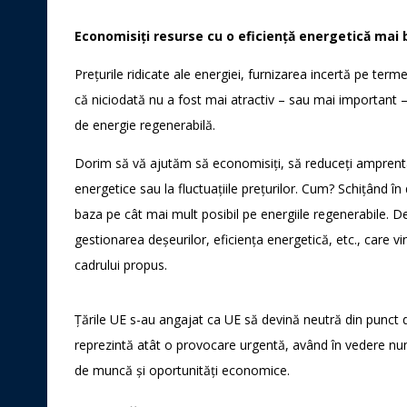
Economisiți resurse cu o eficiență energetică mai
Prețurile ridicate ale energiei, furnizarea incertă pe ter
că niciodată nu a fost mai atractiv – sau mai important –
de energie regenerabilă.
Dorim să vă ajutăm să economisiți, să reduceți amprenta as
energetice sau la fluctuațiile prețurilor. Cum? Schițând î
baza pe cât mai mult posibil pe energiile regenerabile. D
gestionarea deșeurilor, eficiența energetică, etc., care vi
cadrului propus.
Țările UE s-au angajat ca UE să devină neutră din punct 
reprezintă atât o provocare urgentă, având în vedere nu
de muncă și oportunități economice.