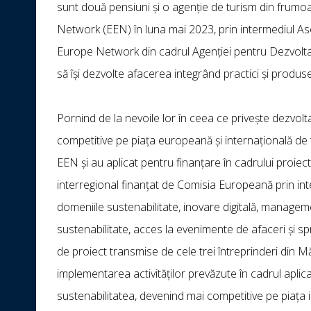
sunt două pensiuni și o agenție de turism din frumo
Network (EEN) în luna mai 2023, prin intermediul Asoc
Europe Network din cadrul Agenției pentru Dezvoltar
să își dezvolte afacerea integrând practici și produs
Pornind de la nevoile lor în ceea ce privește dezvol
competitive pe piața europeană și internațională de t
EEN și au aplicat pentru finanțare în cadrului proiec
interregional finanțat de Comisia Europeană prin in
domeniile sustenabilitate, inovare digitală, manageme
sustenabilitate, acces la evenimente de afaceri și sp
de proiect transmise de cele trei întreprinderi din 
implementarea activităților prevăzute în cadrul aplic
sustenabilitatea, devenind mai competitive pe piața 