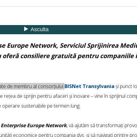
se Europe Network, Serviciul Sprijinirea Mediu
 oferă consiliere gratuită pentru companiile i
tate de membru al consorțiului
BISNet Transylvania
și punct l
rețea de sprijin pentru afaceri și inovare – vine în sprijinul compan
e operare sustenabile pe termen lung.
n
Enterprise Europe Network
, vă ajutăm să transformați provo
unități economice pentru compania dvs. și să navigați printre pr