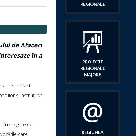
REGIONALE
lui de Afaceri
nteresate în a-
PROIECTE
REGIONALE
MAJORE
ocal de contact
iilor și instituțiilor
cările legate de
REGIUNEA
ovocările care