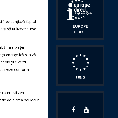
ilă evidențiază faptul
EUROPE
 și să utilizeze surse
DIRECT
bări ale pieței
nța energetică și a vă
hnologiile verzi,
 realizeze conform
EEN2
e cu emisii zero
ie de a crea noi locuri