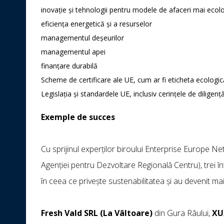
inovație și tehnologii pentru modele de afaceri mai ecolo
eficiența energetică și a resurselor
managementul deșeurilor
managementul apei
finanțare durabilă
Scheme de certificare ale UE, cum ar fi eticheta ecolo
Legislația și standardele UE, inclusiv cerințele de diligenț
Exemple de succes
Cu sprijinul experților biroului Enterprise Europe Net
Agenției pentru Dezvoltare Regională Centru), trei î
în ceea ce privește sustenabilitatea și au devenit ma
Fresh Vald SRL (La Vâltoare)
din Gura Râului,
XU