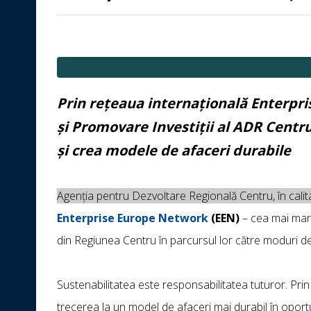
Prin rețeaua internațională Enterpri
și Promovare Investiții al ADR Centru
și crea modele de afaceri durabile
Agenția pentru Dezvoltare Regională Centru, în cali
Enterprise Europe Network
(EEN)
– cea mai mare 
din Regiunea Centru în parcursul lor către moduri d
Sustenabilitatea este responsabilitatea tuturor. Pri
trecerea la un model de afaceri mai durabil în oport