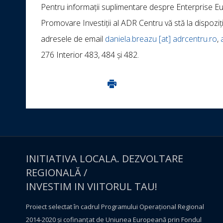
Pentru informații suplimentare despre Enterprise Euro
Promovare Investiții al ADR Centru vă stă la dispoz
adresele de email
daniela.breazu [at] adrcentru.ro
,
276 Interior 483, 484 și 482.
Imprima aceasta pagina
INITIATIVA LOCALA. DEZVOLTARE
REGIONALĂ /
INVESTIM IN VIITORUL TAU!
Proiect selectat în cadrul Programului Operațional Regional
2014-2020 și cofinanțat de Uniunea Europeană prin Fondul