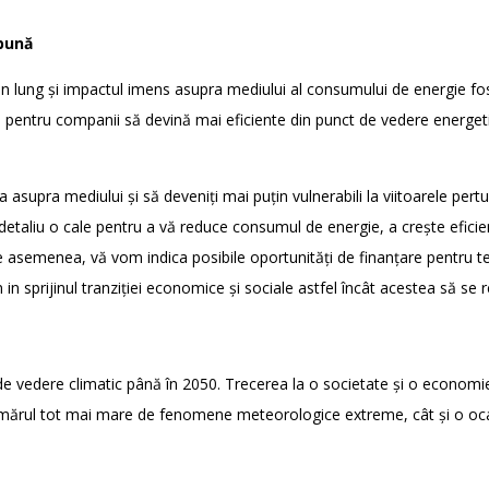
 bună
men lung și impactul imens asupra mediului al consumului de energie fos
 pentru companii să devină mai eficiente din punct de vedere energetic
upra mediului și să deveniți mai puțin vulnerabili la viitoarele pertur
n detaliu o cale pentru a vă reduce consumul de energie, a crește eficie
e asemenea, vă vom indica posibile oportunități de finanțare pentru te
n in sprijinul tranziției economice și sociale astfel încât acestea să se
de vedere climatic până în 2050. Trecerea la o societate și o economi
mărul tot mai mare de fenomene meteorologice extreme, cât și o ocaz