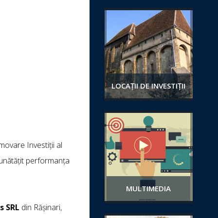
LOCAȚII DE INVESTIȚII
movare Investiții al
bunătățit performanța
MULTIMEDIA
ps SRL
din Rășinari,