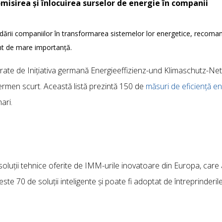
isirea și înlocuirea surselor de energie în companii
idării companiilor în transformarea sistemelor lor energetice, recoma
ent de mare importanță.
șurate de Inițiativa germană Energieeffizienz-und Klimaschutz-Net
 termen scurt. Această listă prezintă 150 de
măsuri de eficiență en
ari.
 soluții tehnice oferite de IMM-urile inovatoare din Europa, care
te 70 de soluții inteligente și poate fi adoptat de întreprinderile p