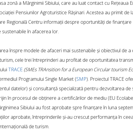
asa zonă a Mărginimii Sibiului, care au luat contact cu Rețeaua 
iației Pensiunilor Agroturistice Rășinari. Acestea au primit de l
e Regională Centru informații despre oportunități de finanțare 
e sustenabile în afacerea lor.
tarea înspre modele de afaceri mai sustenabile și obiectivul de a
urism, cele trei întreprinderi au profitat de oportunitatea trans
tului
TRACE
(SMEs TRAnsition for a European Circular tourism E
termediul Programului Single Market (
SMP
). Proiectul TRACE ofer
ntul datelor) și consultanță specializată pentru dezvoltarea de st
rijin în procesul de obținere a certificărilor de mediu (EU Ecolab
Mărginimea Sibiului au fost aprobate spre finanțare în luna septe
ațiilor aprobate, întreprinderile și-au crescut performanța în cee
internațională de turism.