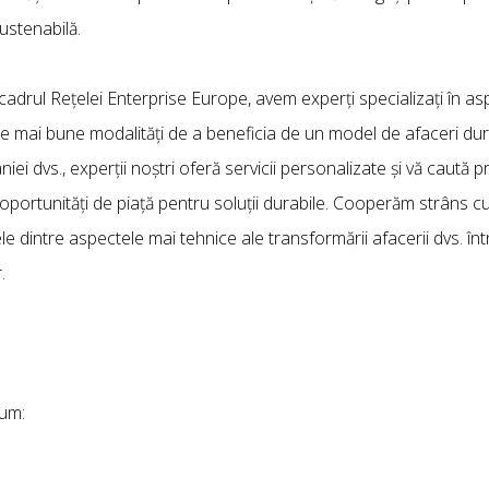
ustenabilă.
 cadrul Rețelei Enterprise Europe, avem experți specializați în a
 cele mai bune modalități de a beneficia de un model de afaceri du
i dvs., experții noștri oferă servicii personalizate și vă caută pr
oportunități de piață pentru soluții durabile. Cooperăm strâns cu 
e dintre aspectele mai tehnice ale transformării afacerii dvs. în
.
cum: