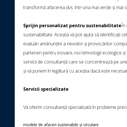
transformă afacerea dvs. într-una mai verde și mai s
Sprijin personalizat pentru sustenabilitate
În
sustenabilitate. Aceștia vă pot ajuta să identificați
evaluări amănunțite a nevoilor și provocărilor companie
parteneri pentru inovare, noi tehnologii ecologice și 
servicii de consultanță care se concentrează pe unel
și vă punem în legătură cu aceștia dacă este necesar
Servicii specializate
Vă oferim consultanță specializată în probleme pre
modele de afaceri sustenabile și circulare