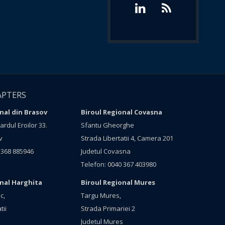
APTERS
nal din Brasov
Biroul Regional Covasna
rdul Eroilor 33.
Sfantu Gheorghe
v
Strada Libertatii 4, Camera 201
 368 885946
Judetul Covasna
Telefon: 0040 367 403980
onal Harghita
Biroul Regional Mures
c,
Targu Mures,
tii
Strada Primariei 2
Judetul Mures