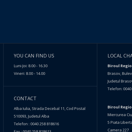
YOU CAN FIND US
LOCAL CH
Luni-Joi: 8.00 - 16.30
Biroul Regio
Vineri: 8.00 - 14.00
Brasov, Buleva
Judetul Braso
Telefon: 0040
CONTACT
Biroul Regi
Alba Iulia, Strada Decebal 11, Cod Postal
Miercurea Ciu
510093, Judetul Alba
5 Piata Liberta
Telefon : 0040 258 818616
Camera 227
Fax : 0040 258 818613