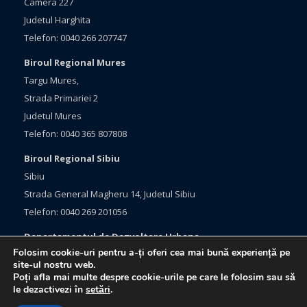
Camera 227
Judetul Harghita
Telefon: 0040 266 207747
Biroul Regional Mures
Targu Mures,
Strada Primariei 2
Judetul Mures
Telefon: 0040 365 807808
Biroul Regional Sibiu
Sibiu
Strada General Magheru 14, Judetul Sibiu
Telefon: 0040 269 201056
Departamentul de Dezvoltare Urbana
Folosim cookie-uri pentru a-ți oferi cea mai bună experiență pe
Brasov, Bulevardul Eroilor 33
site-ul nostru web.
Judetul Brasov
Poți afla mai multe despre cookie-urile pe care le folosim sau să
le dezactivezi în
setări
.
Telefon: 0040 368 415760