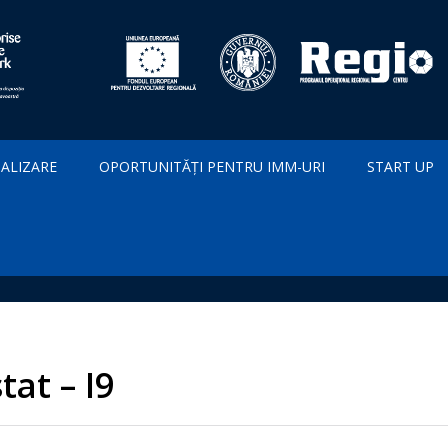
IALIZARE
OPORTUNITĂȚI PENTRU IMM-URI
START UP
at – I9