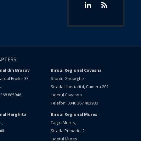
APTERS
nal din Brasov
Biroul Regional Covasna
rdul Eroilor 33.
Sfantu Gheorghe
v
Strada Libertatii 4, Camera 201
 368 885946
Judetul Covasna
Telefon: 0040 367 403980
onal Harghita
Biroul Regional Mures
c,
Targu Mures,
tii
Strada Primariei 2
Judetul Mures