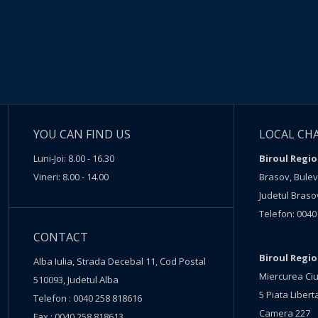
YOU CAN FIND US
LOCAL CH
Luni-Joi: 8.00 - 16.30
Biroul Regio
Vineri: 8.00 - 14.00
Brasov, Buleva
Judetul Braso
Telefon: 0040
CONTACT
Biroul Regi
Alba Iulia, Strada Decebal 11, Cod Postal
Miercurea Ciu
510093, Judetul Alba
5 Piata Liberta
Telefon : 0040 258 818616
Camera 227
Fax : 0040 258 818613