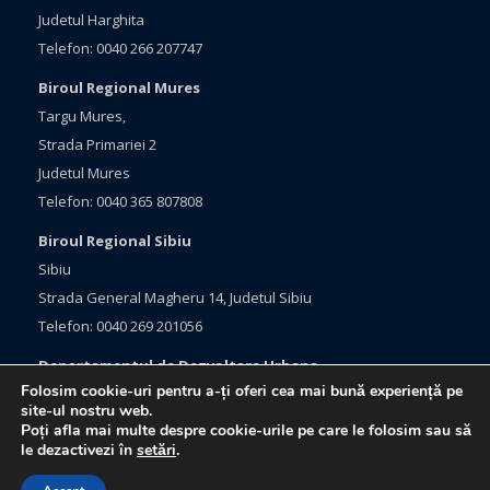
Judetul Harghita
Telefon: 0040 266 207747
Biroul Regional Mures
Targu Mures,
Strada Primariei 2
Judetul Mures
Telefon: 0040 365 807808
Biroul Regional Sibiu
Sibiu
Strada General Magheru 14, Judetul Sibiu
Telefon: 0040 269 201056
Departamentul de Dezvoltare Urbana
Folosim cookie-uri pentru a-ți oferi cea mai bună experiență pe
Brasov, Bulevardul Eroilor 33
site-ul nostru web.
Judetul Brasov
Poți afla mai multe despre cookie-urile pe care le folosim sau să
le dezactivezi în
setări
.
Telefon: 0040 368 415760