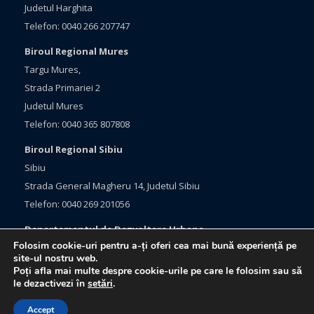
Judetul Harghita
Telefon: 0040 266 207747
Biroul Regional Mures
Targu Mures,
Strada Primariei 2
Judetul Mures
Telefon: 0040 365 807808
Biroul Regional Sibiu
Sibiu
Strada General Magheru 14, Judetul Sibiu
Telefon: 0040 269 201056
Departamentul de Dezvoltare Urbana
Folosim cookie-uri pentru a-ți oferi cea mai bună experiență pe
Brasov, Bulevardul Eroilor 33
site-ul nostru web.
Judetul Brasov
Poți afla mai multe despre cookie-urile pe care le folosim sau să
le dezactivezi în
setări
.
Telefon: 0040 368 415760
Accept