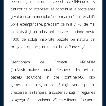
precum și mediului de cercetare, ONG-urilor și
tuturor celor interesați să contribuie la protejarea
și valorificarea mediului într-o manieră sustenabilă.
Spre exemplificare, precizăm că în iPDF-ul de mai
jos există și un atlas online care cuprinde peste
1000 de soluții inspirate bazate pe natură din
orașe europene și nu numai: https://una.city/
Menționăm că Proiectul ARCADIA
(”TrAnsformative climate ResilienCe by nAture-
baseD solutions in the contInen-tAl bio-
geographical region” / „Soluții verzi pentru
creșterea rezilienței și a sustenabilității în regiunea
biogeografică continentală”) este finanțat în cadrul