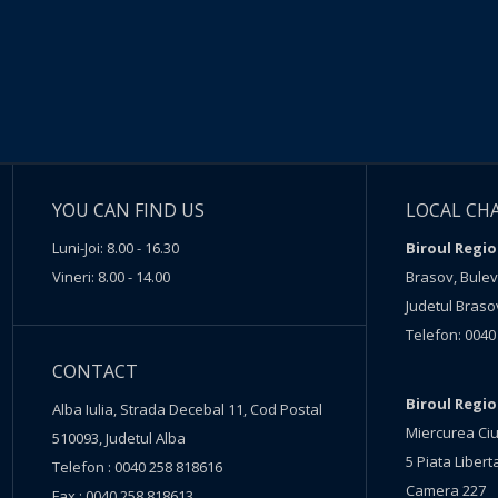
YOU CAN FIND US
LOCAL CH
Luni-Joi: 8.00 - 16.30
Biroul Regio
Vineri: 8.00 - 14.00
Brasov, Buleva
Judetul Braso
Telefon: 0040
CONTACT
Biroul Regi
Alba Iulia, Strada Decebal 11, Cod Postal
Miercurea Ciu
510093, Judetul Alba
5 Piata Liberta
Telefon : 0040 258 818616
Camera 227
Fax : 0040 258 818613