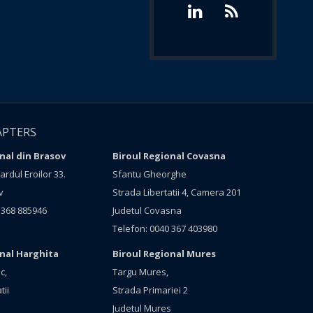
APTERS
nal din Brasov
Biroul Regional Covasna
rdul Eroilor 33.
Sfantu Gheorghe
v
Strada Libertatii 4, Camera 201
 368 885946
Judetul Covasna
Telefon: 0040 367 403980
onal Harghita
Biroul Regional Mures
c,
Targu Mures,
tii
Strada Primariei 2
Judetul Mures