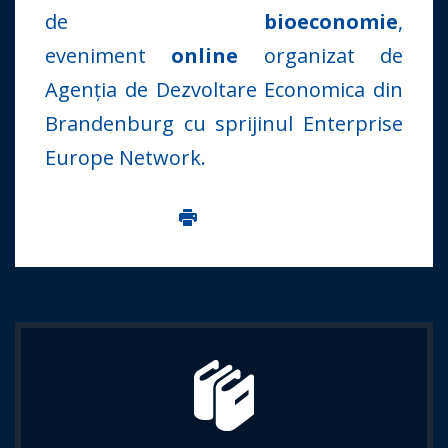
de
bioeconomie
,
eveniment
online
organizat de
Agenția de Dezvoltare Economica din
Brandenburg cu sprijinul Enterprise
Europe Network.
Imprima aceasta pagina