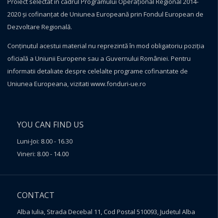
Proiect selectat în cadrul Programului Operațional Regional 2014-
2020 și cofinanțat de Uniunea Europeană prin Fondul European de
Dezvoltare Regională.
Conţinutul acestui material nu reprezintă în mod obligatoriu poziţia
oficială a Uniunii Europene sau a Guvernului României. Pentru
informatii detaliate despre celelalte programe cofinantate de
Uniunea Europeana, vizitati
www.fonduri-ue.ro
YOU CAN FIND US
Luni-Joi: 8.00 - 16.30
Vineri: 8.00 - 14.00
CONTACT
Alba Iulia, Strada Decebal 11, Cod Postal 510093, Judetul Alba