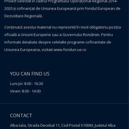
Proiect selectat în cadrul Programului Operațional Regional 2014-
2020 și cofinanțat de Uniunea Europeană prin Fondul European de
Dezvoltare Regională.
Conţinutul acestui material nu reprezintă în mod obligatoriu poziţia
oficială a Uniunii Europene sau a Guvernului României. Pentru
informatii detaliate despre celelalte programe cofinantate de
Uniunea Europeana, vizitati
www.fonduri-ue.ro
YOU CAN FIND US
Luni-Joi: 8.00 - 16.30
Vineri: 8.00 - 14.00
CONTACT
Alba Iulia, Strada Decebal 11, Cod Postal 510093, Judetul Alba