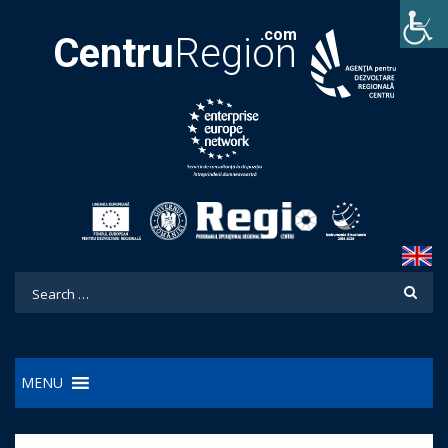
.com
Centru
Region
MENU