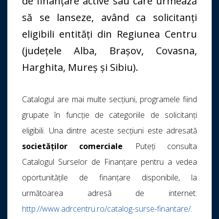
de finanţare active sau care urmează
să se lanseze, având ca solicitanți
eligibili entități din Regiunea Centru
(județele Alba, Brașov, Covasna,
Harghita, Mureș și Sibiu).
Catalogul are mai multe secțiuni, programele fiind
grupate în funcție de categoriile de solicitanți
eligibili. Una dintre aceste secțiuni este adresată
societăților comerciale
. Puteți consulta
Catalogul Surselor de Finanţare pentru a vedea
oportunitățile de finanţare disponibile, la
următoarea adresă de internet:
http://www.adrcentru.ro/catalog-surse-finantare/
.