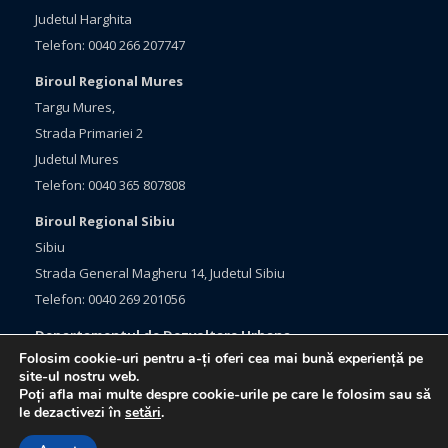
Judetul Harghita
Telefon: 0040 266 207747
Biroul Regional Mures
Targu Mures,
Strada Primariei 2
Judetul Mures
Telefon: 0040 365 807808
Biroul Regional Sibiu
Sibiu
Strada General Magheru 14, Judetul Sibiu
Telefon: 0040 269 201056
Departamentul de Dezvoltare Urbana
Folosim cookie-uri pentru a-ți oferi cea mai bună experiență pe
Brasov, Bulevardul Eroilor 33
site-ul nostru web.
Judetul Brasov
Poți afla mai multe despre cookie-urile pe care le folosim sau să
le dezactivezi în
setări
.
Telefon: 0040 368 415760