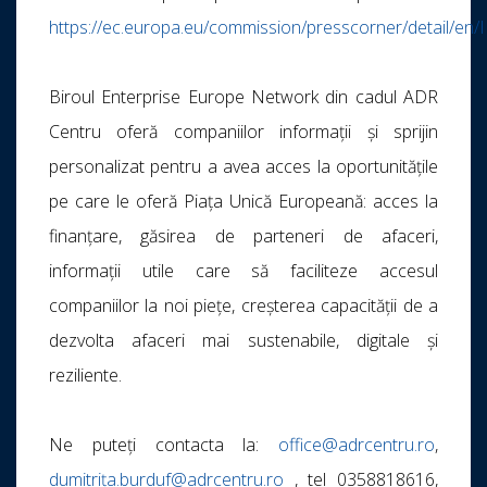
https://ec.europa.eu/commission/presscorner/detail/en
Biroul Enterprise Europe Network din cadul ADR
Centru oferă companiilor informații și sprijin
personalizat pentru a avea acces la oportunitățile
pe care le oferă Piața Unică Europeană: acces la
finanțare, găsirea de parteneri de afaceri,
informații utile care să faciliteze accesul
companiilor la noi piețe, creșterea capacității de a
dezvolta afaceri mai sustenabile, digitale și
reziliente.
Ne puteți contacta la:
office@adrcentru.ro
,
dumitrița.burduf@adrcentru.ro
, tel 0358818616,