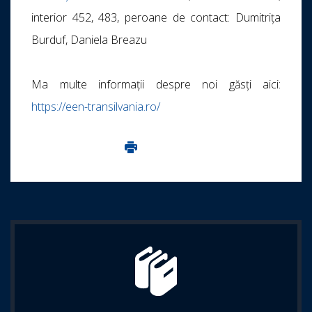
interior 452, 483, peroane de contact: Dumitrița
Burduf, Daniela Breazu
Ma multe informații despre noi găsți aici:
https://een-transilvania.ro/
Imprima aceasta pagina