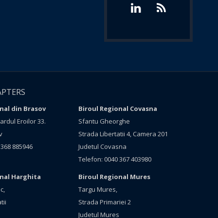
APTERS
nal din Brasov
Biroul Regional Covasna
rdul Eroilor 33.
Sfantu Gheorghe
v
Strada Libertatii 4, Camera 201
 368 885946
Judetul Covasna
Telefon: 0040 367 403980
onal Harghita
Biroul Regional Mures
c,
Targu Mures,
tii
Strada Primariei 2
Judetul Mures