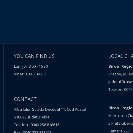
YOU CAN FIND US
LOCAL CH
Luni-Joi: 8.00 - 16.30
Biroul Regio
Vineri: 8.00 - 14.00
Brasov, Buleva
Judetul Braso
Telefon: 0040
CONTACT
Biroul Regi
Alba Iulia, Strada Decebal 11, Cod Postal
Miercurea Ciu
510093, Judetul Alba
5 Piata Liberta
Telefon : 0040 258 818616
Camera 227
Fax : 0040 258 818613