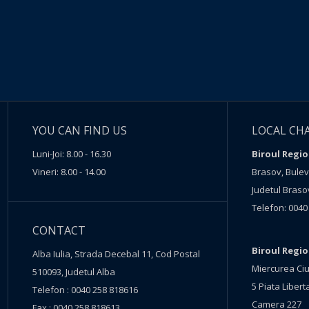
YOU CAN FIND US
LOCAL CH
Luni-Joi: 8.00 - 16.30
Biroul Regio
Vineri: 8.00 - 14.00
Brasov, Buleva
Judetul Braso
Telefon: 0040
CONTACT
Biroul Regi
Alba Iulia, Strada Decebal 11, Cod Postal
Miercurea Ciu
510093, Judetul Alba
5 Piata Liberta
Telefon : 0040 258 818616
Camera 227
Fax : 0040 258 818613