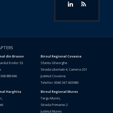
APTERS
nal din Brasov
Biroul Regional Covasna
rdul Eroilor 33.
Sfantu Gheorghe
v
Strada Libertatii 4, Camera 201
 368 885946
Judetul Covasna
Telefon: 0040 367 403980
onal Harghita
Biroul Regional Mures
c,
Targu Mures,
tii
Strada Primariei 2
Judetul Mures