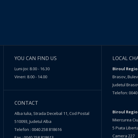
YOU CAN FIND US
LOCAL CH
Luni-Joi: 8.00 - 16.30
Biroul Regio
Vineri: 8.00 - 14.00
Brasov, Buleva
Judetul Braso
Telefon: 0040
CONTACT
Biroul Regi
Alba Iulia, Strada Decebal 11, Cod Postal
Miercurea Ciu
510093, Judetul Alba
5 Piata Liberta
Telefon : 0040 258 818616
Camera 227
Fax : 0040 258 818613