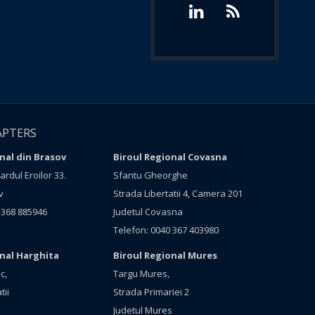
APTERS
nal din Brasov
Biroul Regional Covasna
rdul Eroilor 33.
Sfantu Gheorghe
v
Strada Libertatii 4, Camera 201
 368 885946
Judetul Covasna
Telefon: 0040 367 403980
onal Harghita
Biroul Regional Mures
c,
Targu Mures,
tii
Strada Primariei 2
Judetul Mures