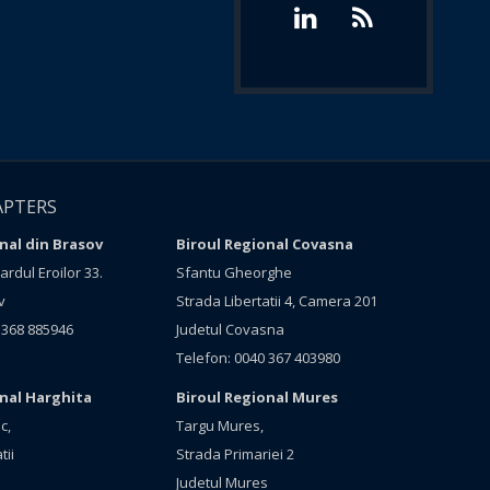
APTERS
nal din Brasov
Biroul Regional Covasna
rdul Eroilor 33.
Sfantu Gheorghe
v
Strada Libertatii 4, Camera 201
 368 885946
Judetul Covasna
Telefon: 0040 367 403980
onal Harghita
Biroul Regional Mures
c,
Targu Mures,
tii
Strada Primariei 2
Judetul Mures