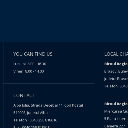
YOU CAN FIND US
LOCAL CH
Luni-Joi: 8.00 - 16.30
Biroul Regio
Vineri: 8.00 - 14.00
Brasov, Buleva
Judetul Braso
Telefon: 0040
CONTACT
Biroul Regi
Alba Iulia, Strada Decebal 11, Cod Postal
Miercurea Ciu
510093, Judetul Alba
5 Piata Liberta
Telefon : 0040 258 818616
Camera 227
Fax : 0040 258 818613