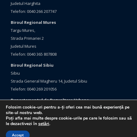
Judetul Harghita
Telefon: 0040 266 207747
Biroul Regional Mures
Targu Mures,
Strada Primariei 2
Judetul Mures
Telefon: 0040 365 807808
Biroul Regional Sibiu
Sibiu
Strada General Magheru 14, Judetul Sibiu
Telefon: 0040 269 201056
Departamentul de Dezvoltare Urbana
Folosim cookie-uri pentru a-ți oferi cea mai bună experiență pe
Brasov, Bulevardul Eroilor 33
site-ul nostru web.
Judetul Brasov
Poți afla mai multe despre cookie-urile pe care le folosim sau să
le dezactivezi în
setări
.
Telefon: 0040 368 415760
Accept