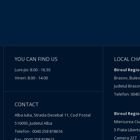
YOU CAN FIND US
LOCAL CH
Luni-Joi: 8.00 - 16.30
Biroul Regio
Vineri: 8.00 - 14.00
Brasov, Buleva
Judetul Braso
Telefon: 0040
CONTACT
Biroul Regi
Alba Iulia, Strada Decebal 11, Cod Postal
Miercurea Ciu
510093, Judetul Alba
5 Piata Liberta
Telefon : 0040 258 818616
Camera 227
Fax : 0040 258 818613