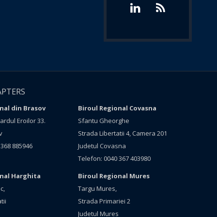
APTERS
nal din Brasov
Biroul Regional Covasna
rdul Eroilor 33.
Sfantu Gheorghe
v
Strada Libertatii 4, Camera 201
 368 885946
Judetul Covasna
Telefon: 0040 367 403980
onal Harghita
Biroul Regional Mures
c,
Targu Mures,
tii
Strada Primariei 2
Judetul Mures