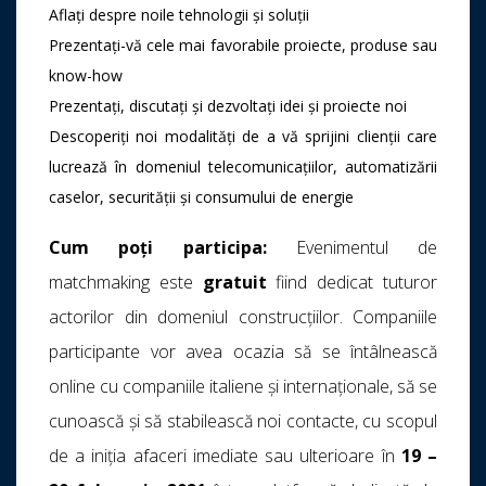
Aflați despre noile tehnologii și soluții
Prezentați-vă cele mai favorabile proiecte, produse sau
know-how
Prezentați, discutați și dezvoltați idei și proiecte noi
Descoperiți noi modalități de a vă sprijini clienții care
lucrează în domeniul telecomunicațiilor, automatizării
caselor, securității și consumului de energie
Cum poți participa:
Evenimentul de
matchmaking este
gratuit
fiind dedicat tuturor
actorilor din domeniul construcțiilor. Companiile
participante vor avea ocazia să se întâlnească
online cu companiile italiene și internaționale, să se
cunoască și să stabilească noi contacte, cu scopul
de a iniția afaceri imediate sau ulterioare în
19 –