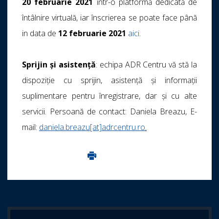
20 februarie 2021
într-o platformă dedicată de
întâlnire virtuală, iar înscrierea se poate face până
in data de
12 februarie 2021
aici
.
Sprijin și asistență
: echipa ADR Centru vă stă la
dispoziție cu sprijin, asistenţă și informaţii
suplimentare pentru înregistrare, dar și cu alte
servicii. Persoană de contact: Daniela Breazu, E-
mail:
daniela.breazu[at]adrcentru.ro
.
Imprima aceasta pagina