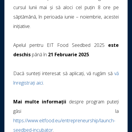
cursul lunii mai și să aloci cel puțin 8 ore pe
săptămână, în perioada iunie – noiembrie, acestei
inițiative.
Apelul pentru EIT Food Seedbed 2025
este
deschis
până în
21 Februarie 2025
.
Dacă sunteți interesat să aplicați, vă rugăm să
vă
înregistrați aici
.
Mai multe informații
despre program puteți
găsi la
https://www.eitfood.eu/entrepreneurship/launch-
seedbed-incubator
.