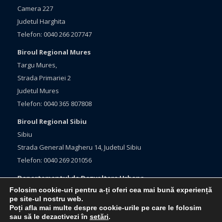
Camera 227
Judetul Harghita
Telefon: 0040 266 207747
Biroul Regional Mures
Targu Mures,
Strada Primariei 2
Judetul Mures
Telefon: 0040 365 807808
Biroul Regional Sibiu
Sibiu
Strada General Magheru 14, Judetul Sibiu
Telefon: 0040 269 201056
Departamentul de Dezvoltare Urbana
Folosim cookie-uri pentru a-ți oferi cea mai bună experiență
Brasov, Bulevardul Eroilor 33
pe site-ul nostru web.
Judetul Brasov
Poți afla mai multe despre cookie-urile pe care le folosim
Telefon: 0040 368 415760
sau să le dezactivezi în
setări
.