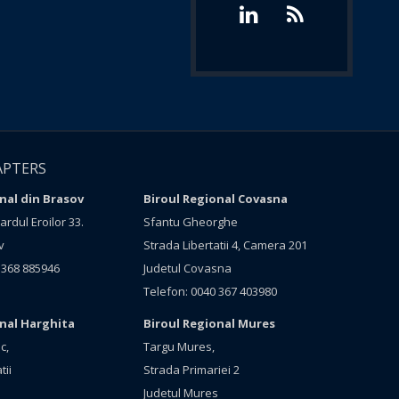
APTERS
nal din Brasov
Biroul Regional Covasna
rdul Eroilor 33.
Sfantu Gheorghe
v
Strada Libertatii 4, Camera 201
 368 885946
Judetul Covasna
Telefon: 0040 367 403980
onal Harghita
Biroul Regional Mures
c,
Targu Mures,
tii
Strada Primariei 2
Judetul Mures