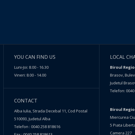
YOU CAN FIND US
LOCAL CH
Luni-Joi: 8.00 - 16.30
Biroul Regio
Vineri: 8.00 - 14.00
Brasov, Buleva
Judetul Braso
Telefon: 0040
CONTACT
Biroul Regi
Alba Iulia, Strada Decebal 11, Cod Postal
Miercurea Ciu
510093, Judetul Alba
5 Piata Liberta
Telefon : 0040 258 818616
Camera 227
Fax : 0040 258 818613