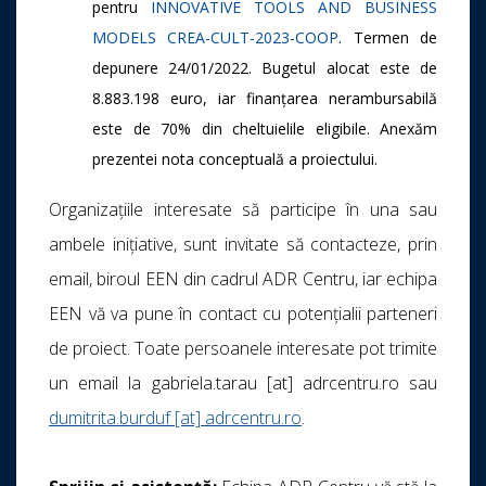
pentru
INNOVATIVE TOOLS AND BUSINESS
MODELS
CREA-CULT-2023-COOP
. Termen de
depunere 24/01/2022. Bugetul alocat este de
8.883.198 euro, iar finanțarea nerambursabilă
este de 70% din cheltuielile eligibile. Anexăm
prezentei nota conceptuală a proiectului.
Organizațiile interesate să participe în una sau
ambele inițiative, sunt invitate să contacteze, prin
email, biroul EEN din cadrul ADR Centru, iar echipa
EEN vă va pune în contact cu potențialii parteneri
de proiect. Toate persoanele interesate pot trimite
un email la gabriela.tarau [at] adrcentru.ro sau
dumitrita.burduf [at] adrcentru.ro
.