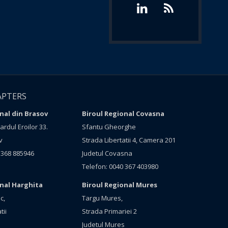
APTERS
nal din Brasov
Biroul Regional Covasna
rdul Eroilor 33.
Sfantu Gheorghe
v
Strada Libertatii 4, Camera 201
 368 885946
Judetul Covasna
Telefon: 0040 367 403980
onal Harghita
Biroul Regional Mures
c,
Targu Mures,
tii
Strada Primariei 2
Judetul Mures