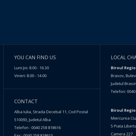
YOU CAN FIND US
LOCAL CH
Luni-Joi: 8.00 - 16.30
Biroul Regio
Vineri: 8.00 - 14.00
Brasov, Buleva
Judetul Braso
Telefon: 0040
CONTACT
Biroul Regi
Alba Iulia, Strada Decebal 11, Cod Postal
Miercurea Ciu
510093, Judetul Alba
5 Piata Liberta
Telefon : 0040 258 818616
Camera 227
Fax : 0040 258 818613