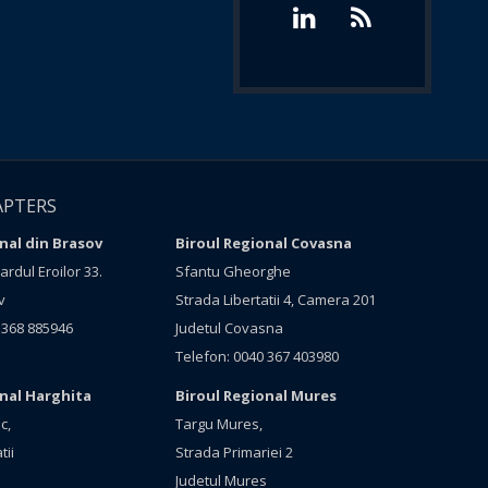
APTERS
nal din Brasov
Biroul Regional Covasna
rdul Eroilor 33.
Sfantu Gheorghe
v
Strada Libertatii 4, Camera 201
 368 885946
Judetul Covasna
Telefon: 0040 367 403980
onal Harghita
Biroul Regional Mures
c,
Targu Mures,
tii
Strada Primariei 2
Judetul Mures