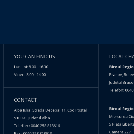
YOU CAN FIND US
LOCAL CH
Luni-Joi: 8.00 - 16.30
Biroul Regio
Vineri: 8.00 - 14.00
Brasov, Buleva
Judetul Braso
Telefon: 0040
CONTACT
Biroul Regi
Alba Iulia, Strada Decebal 11, Cod Postal
Miercurea Ciu
510093, Judetul Alba
5 Piata Liberta
Telefon : 0040 258 818616
Camera 227
Fax : 0040 258 818613