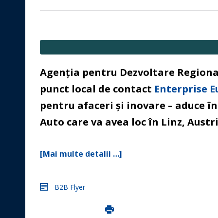
Agenția pentru Dezvoltare Regiona
punct local de contact
Enterprise 
pentru afaceri și inovare – aduce î
Auto care va avea loc în Linz, Austr
[Mai multe detalii …]
B2B Flyer
Imprima aceasta pagina