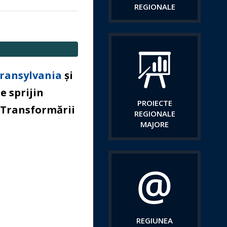
REGIONALE
ransylvania
și
e sprijin
PROIECTE
a Transformării
REGIONALE
MAJORE
REGIUNEA