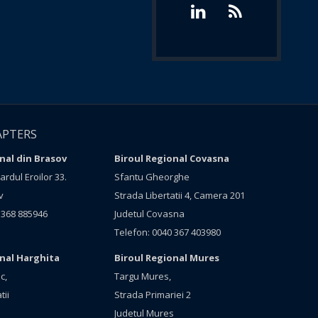
APTERS
nal din Brasov
Biroul Regional Covasna
rdul Eroilor 33.
Sfantu Gheorghe
v
Strada Libertatii 4, Camera 201
 368 885946
Judetul Covasna
Telefon: 0040 367 403980
onal Harghita
Biroul Regional Mures
c,
Targu Mures,
tii
Strada Primariei 2
Judetul Mures