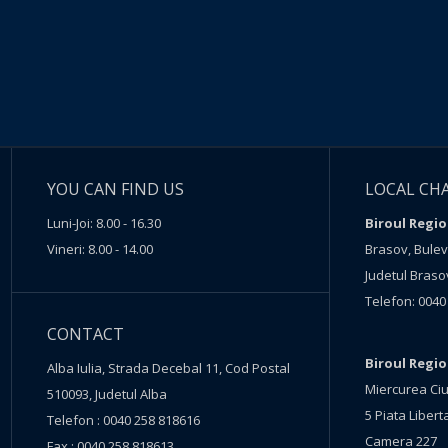
YOU CAN FIND US
LOCAL CH
Luni-Joi: 8.00 - 16.30
Biroul Regio
Vineri: 8.00 - 14.00
Brasov, Buleva
Judetul Braso
Telefon: 0040
CONTACT
Biroul Regi
Alba Iulia, Strada Decebal 11, Cod Postal
Miercurea Ciu
510093, Judetul Alba
5 Piata Liberta
Telefon : 0040 258 818616
Camera 227
Fax : 0040 258 818613