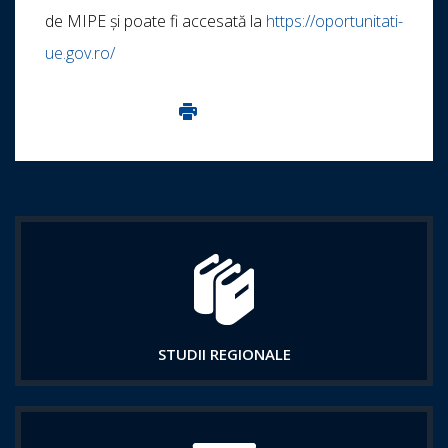
de MIPE și poate fi accesată la
https://oportunitati-
ue.gov.ro/
Imprima aceasta pagina
STUDII REGIONALE