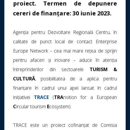
proiect.
Termen de depunere
cereri de finanțare: 30 iunie 2023
.
Agenția pentru Dezvoltare Regională Centru, în
calitate de punct local de contact Enterprise
Europe Network – cea mai mare rețea de sprijin
pentru afaceri și inovare – aduce în atenția
întreprinderilor din sectoarele
TURISM &
CULTURĂ
, posibilitatea de a aplica pentru
finanțare în cadrul unui apel lansat în cadrul
inițiativei
TRACE
(
TRA
nsition for a European
C
ircular tourism
E
cosystem).
TRACE este un proiect cofinanțat de Comisia