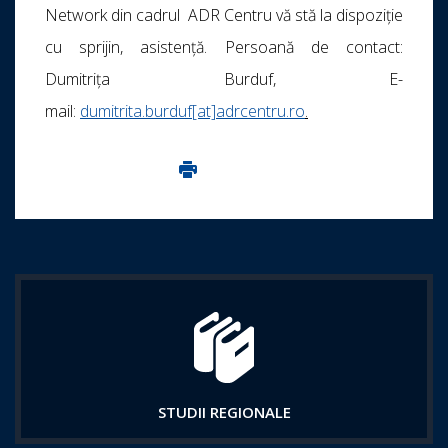
Network din cadrul ADR Centru vă stă la dispoziție
cu sprijin, asistență. Persoană de contact:
Dumitrița Burduf, E-
mail:
dumitrita.burduf[at]adrcentru.ro
.
Imprima aceasta pagina
STUDII REGIONALE