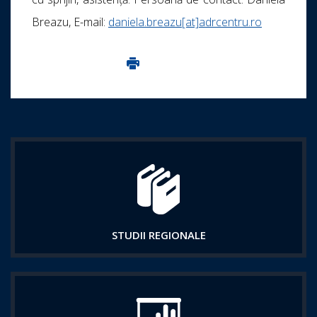
Breazu, E-mail:
daniela.breazu[at]adrcentru.ro
Imprima aceasta pagina
STUDII REGIONALE