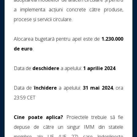
a implementa acțiuni concrete către produse,
procese și servicii circulare.
Alocarea bugetară pentru apel este de
1.230.000
de euro
.
Data de
deschidere
a apelului:
1 aprilie 2024
Data de
închidere
a apelului:
31 mai 2024
, ora
23:59 CET
Cine poate aplica?
Proiectele trebuie să fie
depuse de către un singur IMM din statele
membre ale UE (UE 27) care îndeplinește