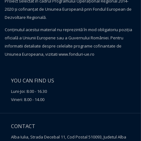
Proiect selectat în cadrul Programului Operațional Regional 2014-
2020 și cofinanțat de Uniunea Europeană prin Fondul European de
Dezvoltare Regională.
Conţinutul acestui material nu reprezintă în mod obligatoriu poziţia
oficială a Uniunii Europene sau a Guvernului României. Pentru
informatii detaliate despre celelalte programe cofinantate de
Uniunea Europeana, vizitati
www.fonduri-ue.ro
YOU CAN FIND US
Luni-Joi: 8.00 - 16.30
Vineri: 8.00 - 14.00
CONTACT
Alba Iulia, Strada Decebal 11, Cod Postal 510093, Judetul Alba