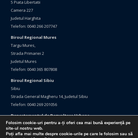
5 Piata Libertatii
Camera 227
Judetul Harghita
Telefon: 0040 266 207747
Biroul Regional Mures
Targu Mures,
Strada Primariei 2
Judetul Mures
Telefon: 0040 365 807808
Biroul Regional Sibiu
Sibiu
Strada General Magheru 14, Judetul Sibiu
Telefon: 0040 269 201056
Departamentul de Dezvoltare Urbana
Folosim cookie-uri pentru a-ți oferi cea mai bună experiență pe
Brasov, Bulevardul Eroilor 33
site-ul nostru web.
Judetul Brasov
Poți afla mai multe despre cookie-urile pe care le folosim sau să