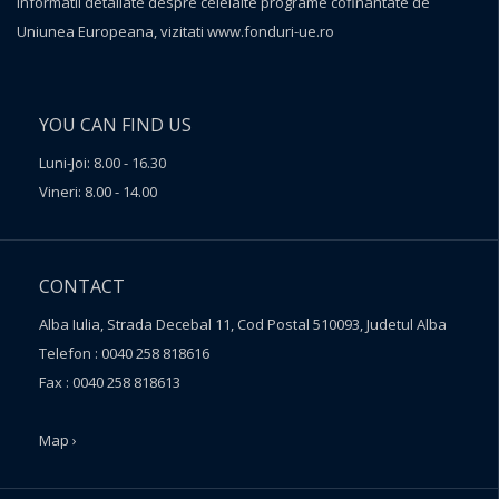
informatii detaliate despre celelalte programe cofinantate de
Uniunea Europeana, vizitati
www.fonduri-ue.ro
YOU CAN FIND US
Luni-Joi: 8.00 - 16.30
Vineri: 8.00 - 14.00
CONTACT
Alba Iulia, Strada Decebal 11, Cod Postal 510093, Judetul Alba
Telefon : 0040 258 818616
Fax : 0040 258 818613
Map ›