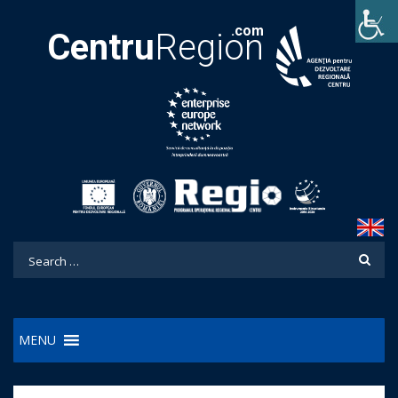
.com
Centru
Region
MENU