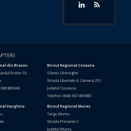
APTERS
nal din Brasov
Biroul Regional Covasna
rdul Eroilor 33.
Sfantu Gheorghe
v
Strada Libertatii 4, Camera 201
 368 885946
Judetul Covasna
Telefon: 0040 367 403980
onal Harghita
Biroul Regional Mures
c,
Targu Mures,
tii
Strada Primariei 2
Judetul Mures