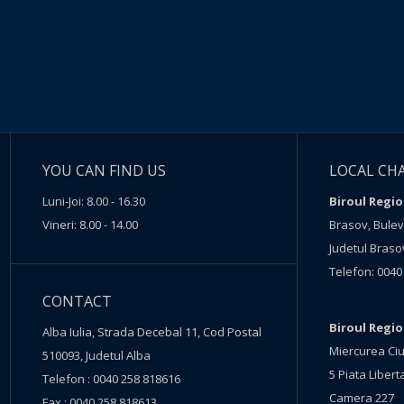
YOU CAN FIND US
LOCAL CH
Luni-Joi: 8.00 - 16.30
Biroul Regio
Vineri: 8.00 - 14.00
Brasov, Buleva
Judetul Braso
Telefon: 0040
CONTACT
Biroul Regi
Alba Iulia, Strada Decebal 11, Cod Postal
Miercurea Ciu
510093, Judetul Alba
5 Piata Liberta
Telefon : 0040 258 818616
Camera 227
Fax : 0040 258 818613