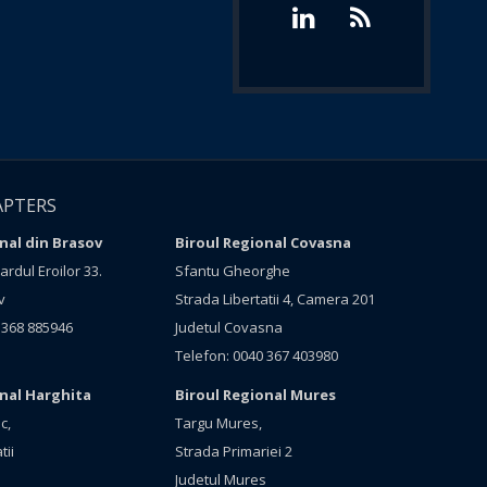
APTERS
nal din Brasov
Biroul Regional Covasna
rdul Eroilor 33.
Sfantu Gheorghe
v
Strada Libertatii 4, Camera 201
 368 885946
Judetul Covasna
Telefon: 0040 367 403980
onal Harghita
Biroul Regional Mures
c,
Targu Mures,
tii
Strada Primariei 2
Judetul Mures