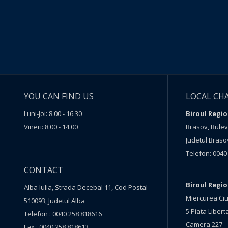
YOU CAN FIND US
LOCAL CH
Luni-Joi: 8.00 - 16.30
Biroul Regio
Vineri: 8.00 - 14.00
Brasov, Buleva
Judetul Braso
Telefon: 0040
CONTACT
Biroul Regi
Alba Iulia, Strada Decebal 11, Cod Postal
Miercurea Ciu
510093, Judetul Alba
5 Piata Liberta
Telefon : 0040 258 818616
Camera 227
Fax : 0040 258 818613