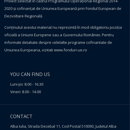
Proiect selectat în cadrul Programului Operațional Regional 2014-
2020 și cofinanțat de Uniunea Europeană prin Fondul European de
Dezvoltare Regională.
Conţinutul acestui material nu reprezintă în mod obligatoriu poziţia
oficială a Uniunii Europene sau a Guvernului României. Pentru
informatii detaliate despre celelalte programe cofinantate de
Uniunea Europeana, vizitati
www.fonduri-ue.ro
YOU CAN FIND US
Luni-Joi: 8.00 - 16.30
Vineri: 8.00 - 14.00
CONTACT
Alba Iulia, Strada Decebal 11, Cod Postal 510093, Judetul Alba