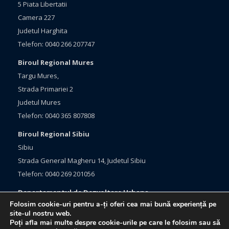
5 Piata Libertatii
Camera 227
Judetul Harghita
Telefon: 0040 266 207747
Biroul Regional Mures
Targu Mures,
Strada Primariei 2
Judetul Mures
Telefon: 0040 365 807808
Biroul Regional Sibiu
Sibiu
Strada General Magheru 14, Judetul Sibiu
Telefon: 0040 269 201056
Departamentul de Dezvoltare Urbana
Folosim cookie-uri pentru a-ți oferi cea mai bună experiență pe
Brasov, Bulevardul Eroilor 33
site-ul nostru web.
Judetul Brasov
Poți afla mai multe despre cookie-urile pe care le folosim sau să