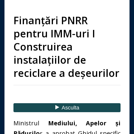
Finanțări PNRR
pentru IMM-uri I
Construirea
instalațiilor de
reciclare a deșeurilor
Ministrul
Mediului, Apelor și
Pădurilo
r a aprobat Ghidul specific