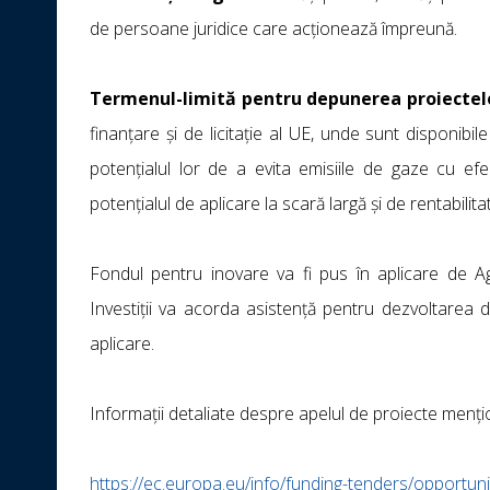
de persoane juridice care acționează împreună.
Termenul-limită pentru depunerea proiectel
finanțare și de licitație al UE, unde sunt disponibil
potențialul lor de a evita emisiile de gaze cu efe
potențialul de aplicare la scară largă și de rentabilita
Fondul pentru inovare va fi pus în aplicare de A
Investiții va acorda asistență pentru dezvoltarea
aplicare.
Informații detaliate despre apelul de proiecte menți
https://ec.europa.eu/info/funding-tenders/opportuni