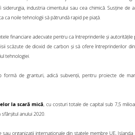
i siderurgia, industria cimentului sau cea chimică. Susține de
a ca noile tehnologii să pătrundă rapid pe piaţă.
le financiare adecvate pentru ca întreprinderile și autoritățile
i scăzute de dioxid de carbon și să ofere întreprinderilor din
ul tehnologiei.
b formă de granturi, adică subvenții, pentru proiecte de ma
elor la scară mică
, cu costuri totale de capital sub 7,5 mili
 sfârșitul anului 2020.
lice sau organizații internaționale din statele membre UE, Islanda