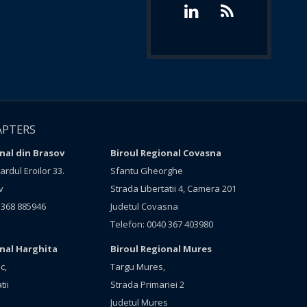
APTERS
nal din Brasov
Biroul Regional Covasna
rdul Eroilor 33.
Sfantu Gheorghe
v
Strada Libertatii 4, Camera 201
 368 885946
Judetul Covasna
Telefon: 0040 367 403980
onal Harghita
Biroul Regional Mures
c,
Targu Mures,
tii
Strada Primariei 2
Judetul Mures