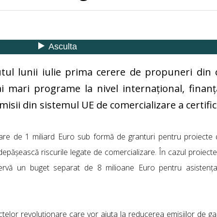
tul lunii iulie prima cerere de propuneri din
i mari programe la nivel internațional, finanț
emisii din sistemul UE de comercializare a certific
oare de 1 miliard Euro sub formă de granturi pentru proiecte
 depășească riscurile legate de comercializare. În cazul proiect
ervă un buget separat de 8 milioane Euro pentru asistența 
ctelor revoluţionare care vor ajuta la reducerea emisiilor de ga