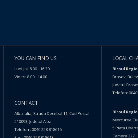
YOU CAN FIND US
LOCAL CH
Luni-Joi: 8.00 - 16.30
Biroul Regio
Vineri: 8.00 - 14.00
Brasov, Buleva
Judetul Braso
Telefon: 0040
CONTACT
Biroul Regi
Alba Iulia, Strada Decebal 11, Cod Postal
Miercurea Ciu
510093, Judetul Alba
5 Piata Liberta
Telefon : 0040 258 818616
Camera 227
Fax : 0040 258 818613