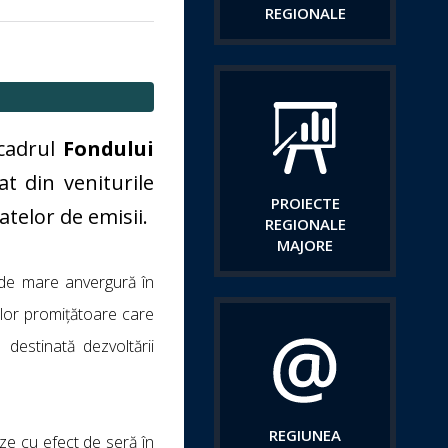
REGIONALE
 cadrul
Fondului
at din veniturile
PROIECTE
atelor de emisii.
REGIONALE
MAJORE
 de mare anvergură în
elor promițătoare care
destinată dezvoltării
REGIUNEA
ze cu efect de seră în