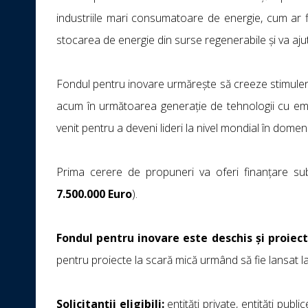
industriile mari consumatoare de energie, cum ar f
stocarea de energie din surse regenerabile și va ajut
Fondul pentru inovare urmărește să creeze stimulente
acum în următoarea generație de tehnologii cu emisi
venit pentru a deveni lideri la nivel mondial în domeni
Prima cerere de propuneri va oferi finanțare su
7.500.000 Euro
).
Fondul pentru inovare este deschis și proiect
pentru proiecte la scară mică urmând să fie lansat la
Solicitanții eligibili:
entități private, entități pub