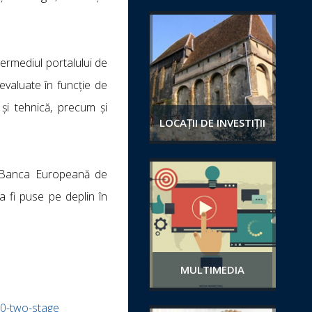
termediul portalului de
 evaluate în funcție de
 și tehnică, precum și
LOCAȚII DE INVESTIȚII
ce Banca Europeană de
a fi puse pe deplin în
MULTIMEDIA
20-two-stage