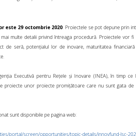
or este 29 octombrie 2020
. Proiectele se pot depune prin in
e mai multe detalii privind întreaga procedură. Proiectele vor fi
ct de seră, potențialul lor de inovare, maturitatea financiară
te.
genția Executivă pentru Rețele și Inovare (INEA), în timp 
 de proiecte unor proiecte promițătoare care nu sunt gata de 
onat sunt disponibile pe pagina web:
ties/portal/screen/opportunities/topic-details/innovfund-lsc-20