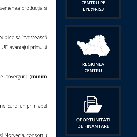
CENTRU PE
 asemenea producția și
EYE@RIS3
 publice să investească
 UE avantajul primului
REGIUNEA
CENTRU
re anvergură (
minim
oane Euro, un prim apel
OPORTUNITATI
DE FINANTARE
 și Norvegia, consorțiu