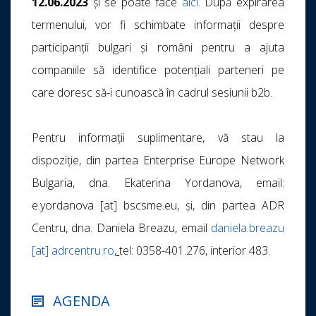
12.06.2023
și se poate face
aici
. După expirarea
termenului, vor fi schimbate informații despre
participanții bulgari și români pentru a ajuta
companiile să identifice potențiali parteneri pe
care doresc să-i cunoască în cadrul sesiunii b2b.
Pentru informații suplimentare, vă stau la
dispoziție, din partea Enterprise Europe Network
Bulgaria, dna. Ekaterina Yordanova, email:
e.yordanova [at] bscsme.eu, și, din partea ADR
Centru, dna. Daniela Breazu, email
daniela.breazu
[at] adrcentru.ro
,
tel: 0358-401.276, interior 483.
AGENDA